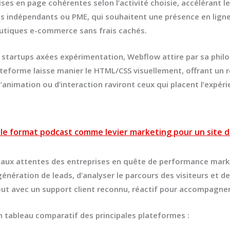
ises en page cohérentes selon l’activité choisie, accélérant 
les indépendants ou PME, qui souhaitent une présence en lign
outiques e-commerce sans frais cachés.
s startups axées expérimentation,
Webflow
attire par sa phil
ateforme laisse manier le HTML/CSS visuellement, offrant un 
d’animation ou d’interaction raviront ceux qui placent l’expéri
er le format podcast comme levier marketing pour un site 
aux attentes des entreprises en quête de performance market
nération de leads, d’analyser le parcours des visiteurs et d
ut avec un support client reconnu, réactif pour accompagner 
 un tableau comparatif des principales plateformes :