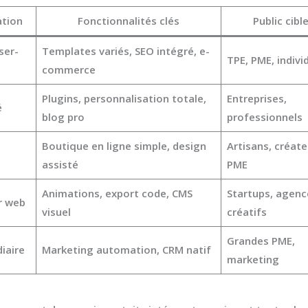
sation
Fonctionnalités clés
Public cibl
ser-
Templates variés, SEO intégré, e-
TPE, PME, indivi
commerce
Plugins, personnalisation totale,
Entreprises,
é
blog pro
professionnels
Boutique en ligne simple, design
Artisans, créate
assisté
PME
Animations, export code, CMS
Startups, agenc
r web
visuel
créatifs
Grandes PME,
iaire
Marketing automation, CRM natif
marketing