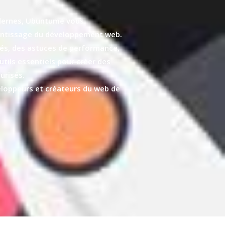
ernes, Ubuntume vous
ntissage du développement web.
lés, des astuces de performance,
tils essentiels pour créer des
urisés.
loppeurs et créateurs du web de