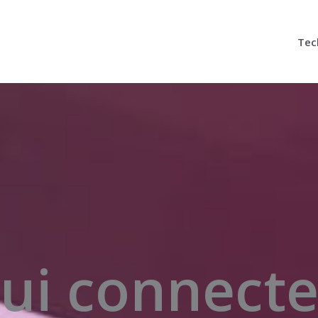
Tec
ui connecte