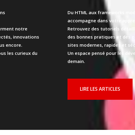
ons
Du HTML aux frameworks mod
accompagne dans votre appre
orment notre
Retrouvez des tutoriels détail
nectés, innovations
des bonnes pratiques et des ou
lus encore.
sites modernes, rapides et séc
us les curieux du
Un espace pensé pour les déve
demain.
LIRE LES ARTICLES