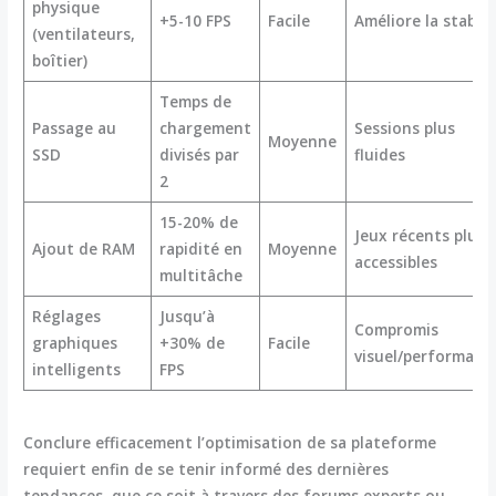
physique
+5-10 FPS
Facile
Améliore la stabili
(ventilateurs,
boîtier)
Temps de
Passage au
chargement
Sessions plus
Moyenne
SSD
divisés par
fluides
2
15-20% de
Jeux récents plus
Ajout de RAM
rapidité en
Moyenne
accessibles
multitâche
Réglages
Jusqu’à
Compromis
graphiques
+30% de
Facile
visuel/performanc
intelligents
FPS
Conclure efficacement l’optimisation de sa plateforme
requiert enfin de se tenir informé des dernières
tendances, que ce soit à travers des forums experts ou